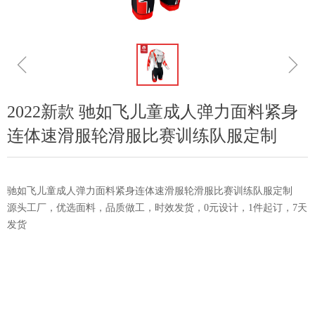
ꁆ
ꁇ
2022新款 驰如飞儿童成人弹力面料紧身
连体速滑服轮滑服比赛训练队服定制
驰如飞儿童成人弹力面料紧身连体速滑服轮滑服比赛训练队服定制
源头工厂，优选面料，品质做工，时效发货，0元设计，1件起订，7天
发货