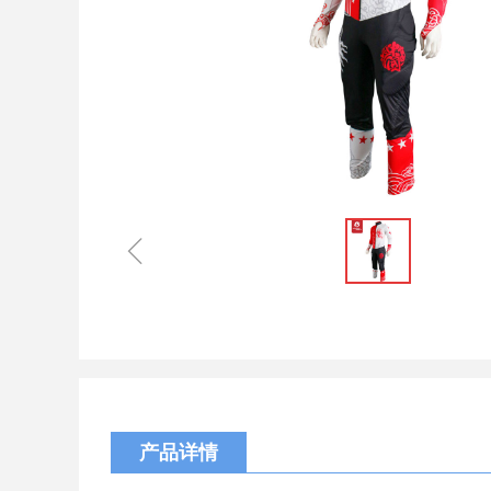
ꁆ
产品详情