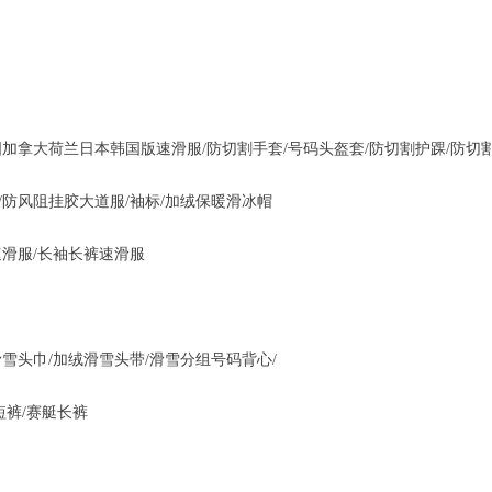
国加拿大荷兰日本韩国版速滑服
/
防切割手套
/
号码头盔套
/
防切割护踝
/
防切
/
防风阻挂胶大道服
/
袖标
/
加绒保暖滑冰帽
速滑服
/
长袖长裤速滑服
滑雪头巾
/
加绒滑雪头带
/
滑雪分组号码背心
/
短裤
/
赛艇长裤