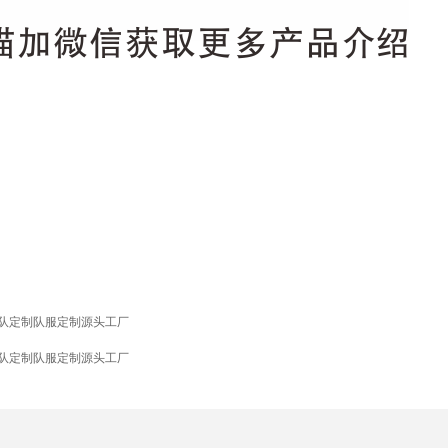
队定制队服定制源头工厂
队定制队服定制源头工厂