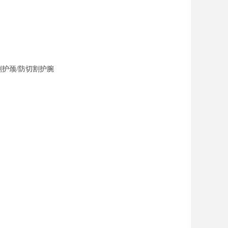
割护颈
/
防切割护腕