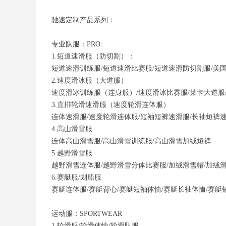
驰速定制产品系列：
专业队服：
PRO:
1.
短道速滑服（防切割）：
短道速滑训练服
/
短道速滑比赛服
/
短道速滑防切割服
/
美
2.
速度滑冰服（大道服）
速度滑冰训练服（连身服）
/
速度滑冰比赛服
/
莱卡大道服
3.
直排轮滑速滑服（速度轮滑连体服）
连体速滑服
/
速度轮滑连体服
/
短袖短裤速滑服
/
长袖短裤
4.
高山滑雪服
连体高山滑雪服
/
高山滑雪训练服
/
高山滑雪加绒短裤
5.
越野滑雪服
越野滑雪连体服
/
越野滑雪分体比赛服
/
加绒滑雪帽
/
加绒
6.
赛艇服
/
划船服
赛艇连体服
/
赛艇背心
/
赛艇短袖体恤
/
赛艇长袖体恤
/
赛艇
运动服：
SPORTWEAR
1.
轮滑服
/
轮滑体恤
/
轮滑队服