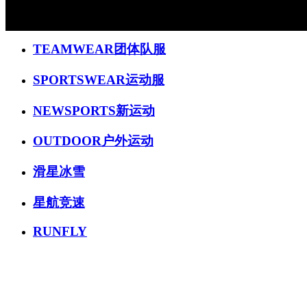
ROLL滑轮
TEAMWEAR团体队服
SPORTSWEAR运动服
NEWSPORTS新运动
OUTDOOR户外运动
滑星冰雪
星航竞速
RUNFLY