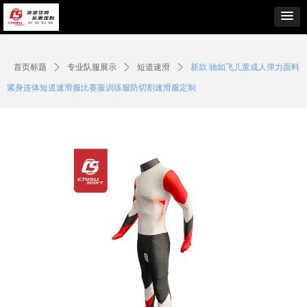
首页标题
ꄲ
专业队服展示
ꄲ
短道速滑
ꄲ
新款 驰如飞儿童成人弹力面料
紧身连体短道速滑服比赛服训练服防切割速滑服定制