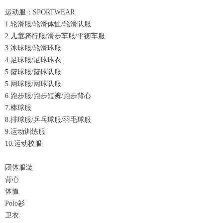
运动服：
SPORTWEAR
1.
轮滑服
/
轮滑体恤
/
轮滑队服
2.
儿童骑行服
/
滑步车服
/
平衡车服
3.
冰球服
/
轮滑球服
4.
足球服
/
足球球衣
5.
篮球服
/
篮球队服
5.
网球服
/
网球队服
6.
跑步服
/
跑步短裤
/
跑步背心
7.
棒球服
8.
排球服
/
乒乓球服
/
羽毛球服
9.
运动训练服
10.
运动校服
团体服装
背心
体恤
Polo
衫
卫衣